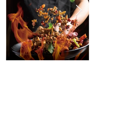
豪宴集團 IG, Facebook 及
YouTube
e-mail:
hoyin31522268@gmail.com
顧客服務熱線:
3152 2268
© 2026 by Ho Yin Group